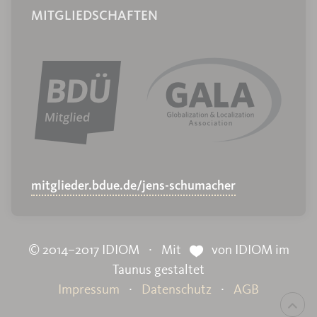
MITGLIEDSCHAFTEN
mitglieder.bdue.de/jens-schumacher
© 2014–2017 IDIOM ⋅ Mit
von IDIOM im
Taunus gestaltet
Impressum
⋅
Datenschutz
⋅
AGB